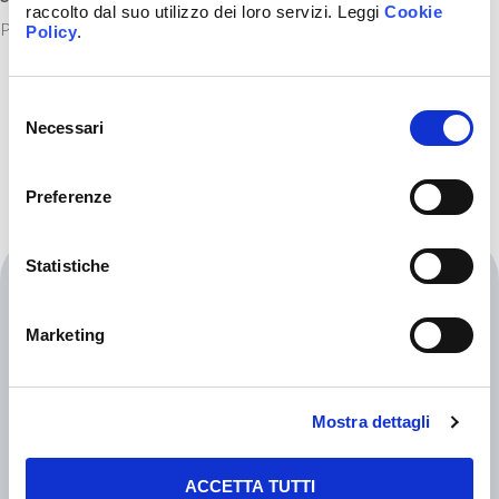
raccolto dal suo utilizzo dei loro servizi. Leggi
Cookie
Piazza della Mostra, 19, Trento, TN, Italia
Policy
.
Selezione
del
Necessari
consenso
Preferenze
Statistiche
TOP ORTHODONTIC TEAM
Specialisti in Ortognatodonzia
Marketing
Dr Marco Rosa
Professionisti organizzati per accogliere
Mostra dettagli
le vostre esigenze cliniche relazionali e
organizzative.
ACCETTA TUTTI